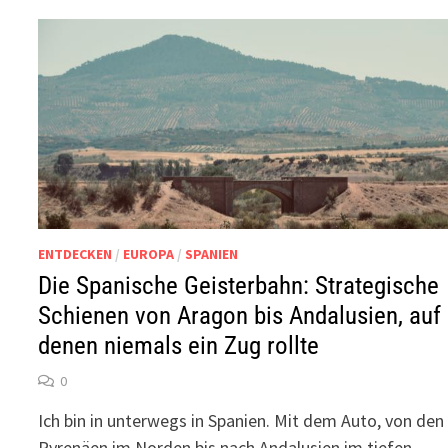
ENTDECKEN
/
EUROPA
/
SPANIEN
Die Spanische Geisterbahn: Strategische
Schienen von Aragon bis Andalusien, auf
denen niemals ein Zug rollte
0
Ich bin in unterwegs in Spanien. Mit dem Auto, von den
Pyrenäen im Norden bis nach Andalusien im tiefen