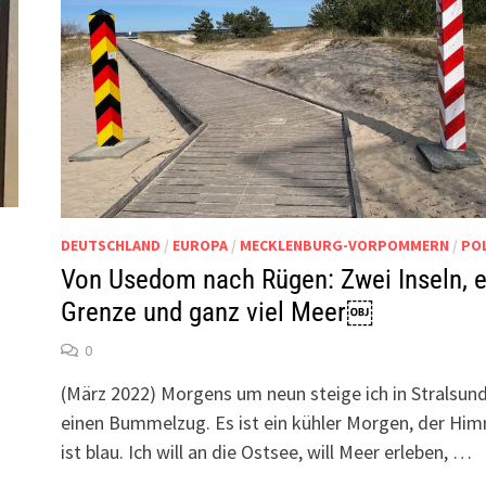
DEUTSCHLAND
/
EUROPA
/
MECKLENBURG-VORPOMMERN
/
PO
Von Usedom nach Rügen: Zwei Inseln, e
Grenze und ganz viel Meer￼
0
(März 2022) Morgens um neun steige ich in Stralsund
einen Bummelzug. Es ist ein kühler Morgen, der Hi
ist blau. Ich will an die Ostsee, will Meer erleben, …