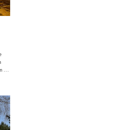
e
n
en …