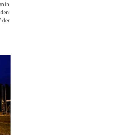
n in
 den
f der