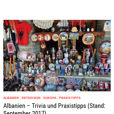
ALBANIEN
/
ENTDECKEN
/
EUROPA
/
PRAXISTIPPS
Albanien – Trivia und Praxistipps (Stand:
September 2017)