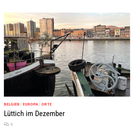
BELGIEN
/
EUROPA
/
ORTE
Lüttich im Dezember
0