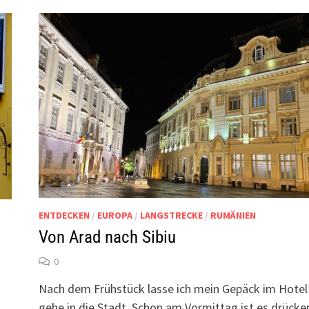
ENTDECKEN
/
EUROPA
/
LANGSTRECKE
/
RUMÄNIEN
Von Arad nach Sibiu
0
Nach dem Frühstück lasse ich mein Gepäck im Hotel
gehe in die Stadt. Schon am Vormittag ist es drücke