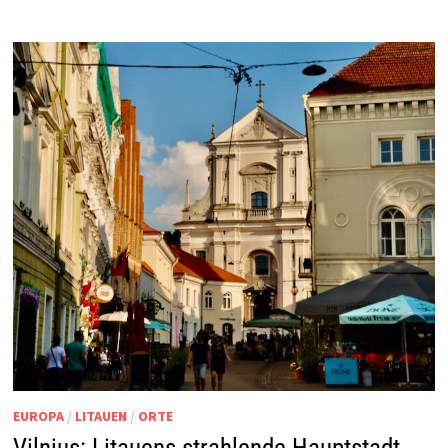
EUROPA
/
LITAUEN
/
ORTE
Vilnius: Litauens strahlende Hauptstadt