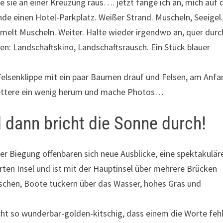
se sie an einer Kreuzung raus…. jetzt fange ich an, mich auf 
inde einen Hotel-Parkplatz. Weißer Strand. Muscheln, Seeigel
ammelt Muscheln. Weiter. Halte wieder irgendwo an, quer durc
n: Landschaftskino, Landschaftsrausch. Ein Stück blauer
Felsenklippe mit ein paar Bäumen drauf und Felsen, am Anfa
h klettere ein wenig herum und mache Photos…
 dann bricht die Sonne durch!
der Biegung offenbaren sich neue Ausblicke, eine spektakulär
erten Insel und ist mit der Hauptinsel über mehrere Brücken
schen, Boote tuckern über das Wasser, hohes Gras und
icht so wunderbar-golden-kitschig, dass einem die Worte feh