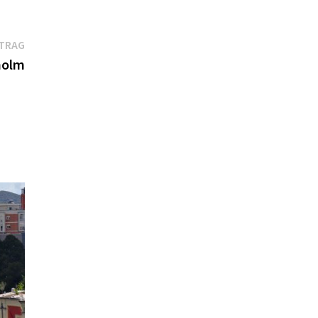
Nächster
ITRAG
Beitrag:
holm