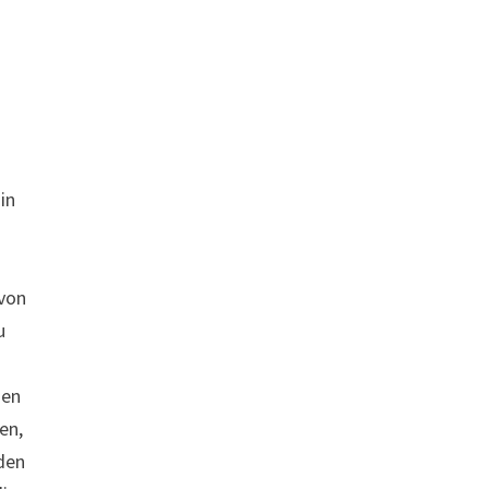
in
h
 von
u
hen
en,
 den