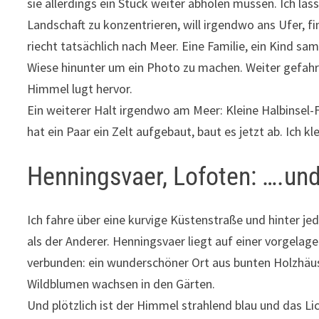
sie allerdings ein Stück weiter abholen müssen. Ich las
Landschaft zu konzentrieren, will irgendwo ans Ufer, f
riecht tatsächlich nach Meer. Eine Familie, ein Kind s
Wiese hinunter um ein Photo zu machen. Weiter gefahre
Himmel lugt hervor.
Ein weiterer Halt irgendwo am Meer: Kleine Halbinsel-
hat ein Paar ein Zelt aufgebaut, baut es jetzt ab. Ic
Henningsvaer, Lofoten: ….und
Ich fahre über eine kurvige Küstenstraße und hinter je
als der Anderer. Henningsvaer liegt auf einer vorgelag
verbunden: ein wunderschöner Ort aus bunten Holzhäu
Wildblumen wachsen in den Gärten.
Und plötzlich ist der Himmel strahlend blau und das L