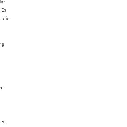
die
. Es
h die
ng
er
len.