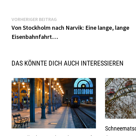
Beitragsnavigation
Vorheriger
VORHERIGER BEITRAG
Beitrag:
Von Stockholm nach Narvik: Eine lange, lange
Eisenbahnfahrt…
DAS KÖNNTE DICH AUCH INTERESSIEREN
Schneematsc