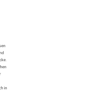
sen
und
cke.
ehen
r
ch in