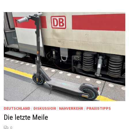
DEUTSCHLAND
/
DISKUSSION
/
NAHVERKEHR
/
PRAXISTIPPS
Die letzte Meile
0