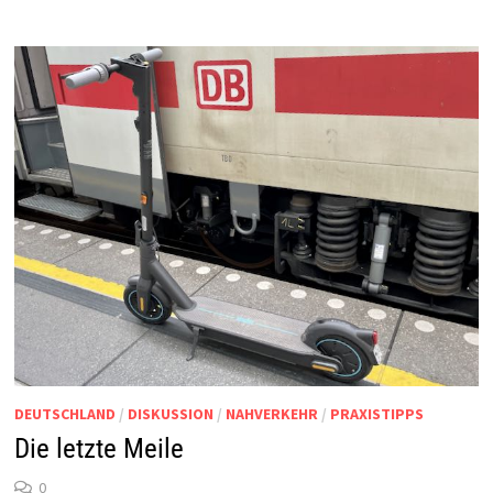
DEUTSCHLAND
/
DISKUSSION
/
NAHVERKEHR
/
PRAXISTIPPS
Die letzte Meile
0