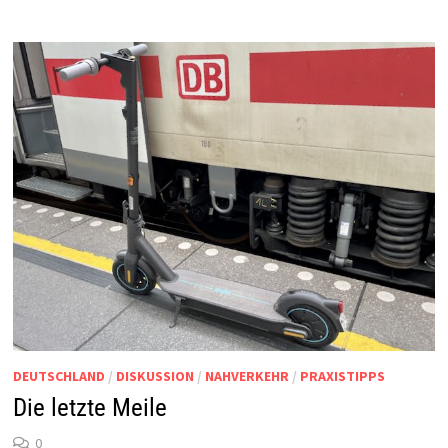
DEUTSCHLAND
/
DISKUSSION
/
NAHVERKEHR
/
PRAXISTIPPS
Die letzte Meile
0