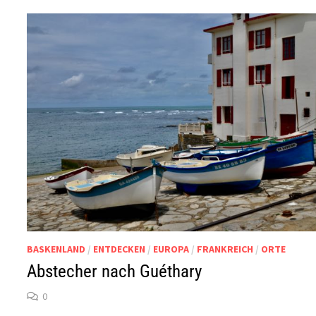
BASKENLAND
/
ENTDECKEN
/
EUROPA
/
FRANKREICH
/
ORTE
Abstecher nach Guéthary
0