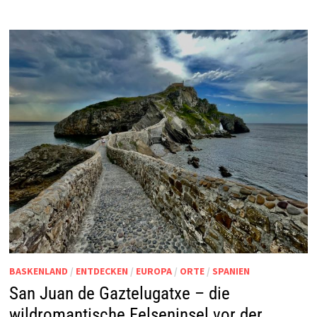
BASKENLAND
/
ENTDECKEN
/
EUROPA
/
ORTE
/
SPANIEN
San Juan de Gaztelugatxe – die
wildromantische Felseninsel vor der