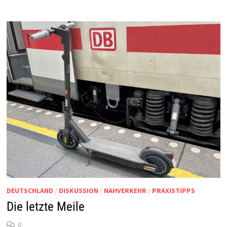
DEUTSCHLAND
/
DISKUSSION
/
NAHVERKEHR
/
PRAXISTIPPS
Die letzte Meile
0