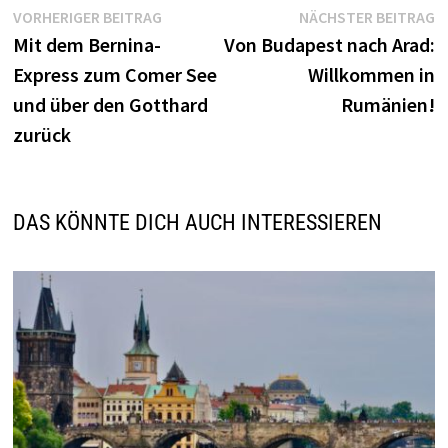
Beitragsnavigation
Vorheriger
N
VORHERIGER BEITRAG
NÄCHSTER BEITRAG
Beitrag:
B
Mit dem Bernina-
Von Budapest nach Arad:
Express zum Comer See
Willkommen in
und über den Gotthard
Rumänien!
zurück
DAS KÖNNTE DICH AUCH INTERESSIEREN