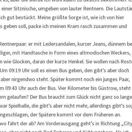
 einer Sitznische, umgeben von lauter Rentnern. Die Lautstä
nlich gut bestückt. Meine größte Sorge ist, wie ich von hier
us geben soll, packe ich meinen Kram rasch zusammen und
 Rentnerpaar: er mit Ledersandalen, kurzer Jeans, dünnem b
lliger, mit Handtasche in Form eines altmodischen Weckers,
en wie Glocken, daran der kurze Henkel. Sie wollen nach Rost
 Um 09:19 Uhr soll es einen Bus geben, den gibt’s aber doch
as aber nirgendwo steht. Später kommt noch ein junges Paar,
m 09:43 Uhr auch der Bus. Vier Kilometer bis Güstrow, steht
ern gelaufen? Der Bus braucht zum Glück nicht ganz so lange
r Spielhalle, die gibt’s aber nicht mehr, allerdings gibt’s s
angeschlagen, der Spätere kommt vor dem Früheren an.
wo fährt der ab? Am Vorderausgang geht’s in Richtung „City