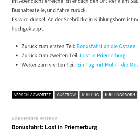
Im Abendlicht erreiche ich endlich den Ort Rerik am Sal
Bushaltestelle, und fahre zurück.
Es wird dunkel. An der Seebrücke in Kühlungsborn ist n
hochgeklappt.
Zurück zum ersten Teil:
Bonusfahrt an die Ostsee
Zurück zum zweiten Teil:
Lost in Priemerburg
Weiter zum vierten Teil:
Ein Tag mit Molli – die 
VERSCHLAGWORTET
GÜSTROW
KÜHLUNG
KÜHLUNGSBORN
Beitragsnavigation
Vorheriger
VORHERIGER BEITRAG
Beitrag:
Bonusfahrt: Lost in Priemerburg