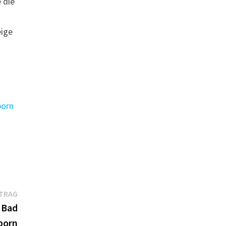
e die
eige
born
Nächster
ITRAG
Beitrag:
 Bad
born