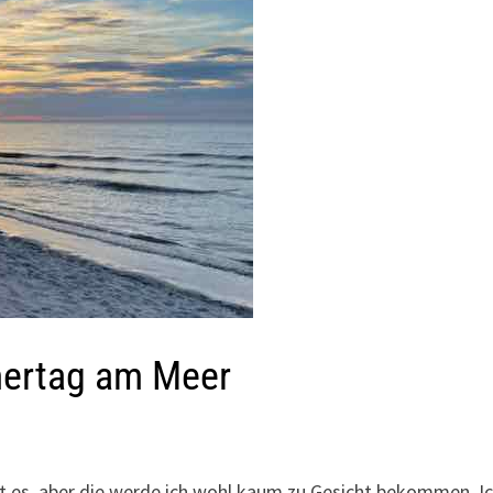
mertag am Meer
ißt es, aber die werde ich wohl kaum zu Gesicht bekommen. I