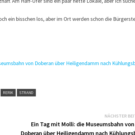
zhaff. Am Haff-Ufer sind ein paar nette Lokale, aber ich such
och ein bisschen los, aber im Ort werden schon die Bürgerst
Museumsbahn von Doberan über Heiligendamm nach Kühlungs
RERIK
STRAND
NÄCHSTER BE
Ein Tag mit Molli: die Museumsbahn von
Doberan über Heiligendamm nach Kühlungs