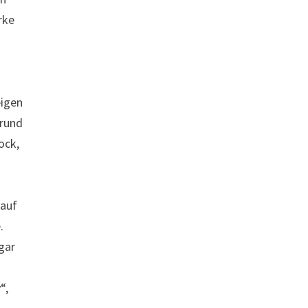
rke
eigen
 rund
ock,
 auf
.
ogar
“,