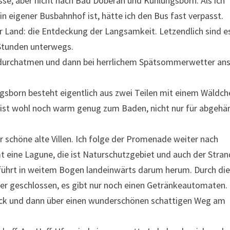
se, aber nicht nach Bad Doberan und Kühlungsborn. Als ich
in eigener Busbahnhof ist, hätte ich den Bus fast verpasst.
r Land: die Entdeckung der Langsamkeit. Letzendlich sind e
i Stunden unterwegs.
z durchatmen und dann bei herrlichem Spätsommerwetter an
gsborn besteht eigentlich aus zwei Teilen mit einem Wäldch
 ist wohl noch warm genug zum Baden, nicht nur für abgehä
ar schöne alte Villen. Ich folge der Promenade weiter nach
eine Lagune, die ist Naturschutzgebiet und auch der Stran
führt in weitem Bogen landeinwärts darum herum. Durch di
ider geschlossen, es gibt nur noch einen Getränkeautomaten.
ück und dann über einen wunderschönen schattigen Weg am