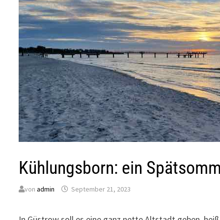
Kühlungsborn: ein Spätsom
von
admin
September 21, 2023
In Güstrow soll es eine ganz nette Altstadt geben, he