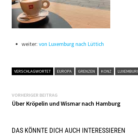
weiter:
von Luxemburg nach Lüttich
VERSCHLAGWORTET
EUROPA
GRENZEN
KONZ
LUXEMBUR
Beitragsnavigation
Vorheriger
VORHERIGER BEITRAG
Beitrag:
Über Kröpelin und Wismar nach Hamburg
DAS KÖNNTE DICH AUCH INTERESSIEREN