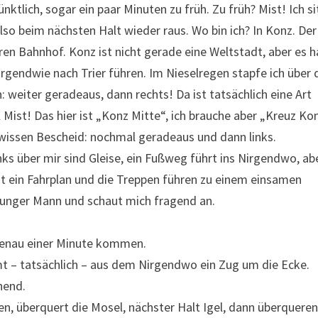
ünktlich, sogar ein paar Minuten zu früh. Zu früh? Mist! Ich si
Also beim nächsten Halt wieder raus. Wo bin ich? In Konz. De
en Bahnhof. Konz ist nicht gerade eine Weltstadt, aber es h
 irgendwie nach Trier führen. Im Nieselregen stapfe ich über
: weiter geradeaus, dann rechts! Da ist tatsächlich eine Art
 Mist! Das hier ist „Konz Mitte“, ich brauche aber „Kreuz Ko
wissen Bescheid: nochmal geradeaus und dann links.
nks über mir sind Gleise, ein Fußweg führt ins Nirgendwo, ab
eht ein Fahrplan und die Treppen führen zu einem einsamen
 junger Mann und schaut mich fragend an.
 genau einer Minute kommen.
t – tatsächlich – aus dem Nirgendwo ein Zug um die Ecke.
nend.
en, überquert die Mosel, nächster Halt Igel, dann überqueren