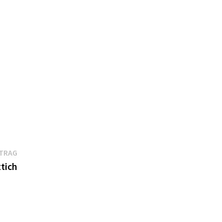
Nächster
ITRAG
Beitrag:
tich