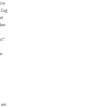
tze
r Zug
at
 den
nz“.
er
 wir