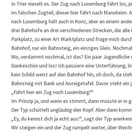
In Trier nieselt es. Der Zug nach Luxemburg fährt los, p
im falschen Zugteil, dieser hier fährt nach Mannheim. 
nach Luxemburg hält auch in Konz, aber an einem ander
drei Bahnhöfe an drei verschiedenen Strecken, die alle
Parkplatz, zu einer Art Marktplatz und frage mich durch
Bahnhof, nur ein Bahnsteig, ein einziges Gleis. Nochmal
Wo, verdammt nochmal, ist das? Ein paar Jugendliche 
Dankeschön und los! Ich passiere eine Unterführung, li
kein Schild weist auf den Bahnhof hin, oh doch, da st
Bahnsteig mit Bank und Anzeigetafel. Davor steht ein
„Fährt hier ein Zug nach Luxemburg?“
Im Prinzip ja, und wenn es stimmt, dann müsste er in
Der Typ schüttelt ungläubig den Kopf. Aber dann komm
„Ey, du kennst dich ja echt aus!“, sagt der Typ anerken
Wir steigen ein und der Zug rumpelt weiter, über Weich