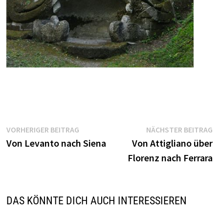
Beitragsnavigation
Vorheriger
N
VORHERIGER BEITRAG
NÄCHSTER BEITRAG
Beitrag:
B
Von Levanto nach Siena
Von Attigliano über
Florenz nach Ferrara
DAS KÖNNTE DICH AUCH INTERESSIEREN