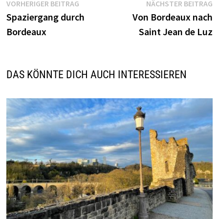
Beitragsnavigation
Vorheriger
N
VORHERIGER BEITRAG
NÄCHSTER BEITRAG
Beitrag:
B
Spaziergang durch
Von Bordeaux nach
Bordeaux
Saint Jean de Luz
DAS KÖNNTE DICH AUCH INTERESSIEREN