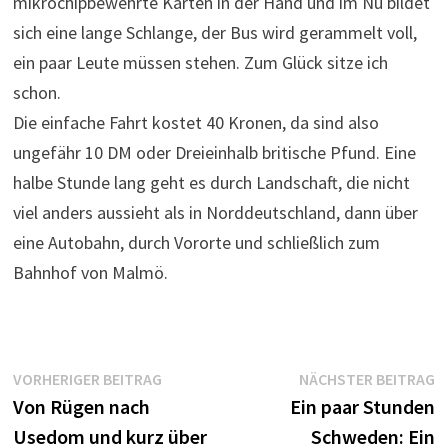
mikrochipbewehrte Karten in der Hand und im Nu bildet
sich eine lange Schlange, der Bus wird gerammelt voll,
ein paar Leute müssen stehen. Zum Glück sitze ich
schon.
Die einfache Fahrt kostet 40 Kronen, da sind also
ungefähr 10 DM oder Dreieinhalb britische Pfund. Eine
halbe Stunde lang geht es durch Landschaft, die nicht
viel anders aussieht als in Norddeutschland, dann über
eine Autobahn, durch Vororte und schließlich zum
Bahnhof von Malmö.
Beitragsnavigation
Vorheriger
N
VORHERIGER BEITRAG
NÄCHSTER BEITRAG
Beitrag:
B
Von Rügen nach
Ein paar Stunden
Usedom und kurz über
Schweden: Ein