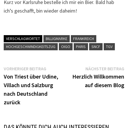
Kurz vor Karlsruhe bestelle ich mir ein Bier. Bald hab
ich’s geschafft, bin wieder daheim!
VERSCHLAGWORTET
BILLIGMARKE
FRANKREICH
HOCHGESCHWINDIGKEITSZUG
OIGO
PARIS
SNCF
TGV
Beitragsnavigation
Vorheriger
N
VORHERIGER BEITRAG
NÄCHSTER BEITRAG
Beitrag:
B
Von Triest über Udine,
Herzlich Willkommen
Villach und Salzburg
auf diesem Blog
nach Deutschland
zurück
DAS KÖNNTE DICH AUCH INTERESSIEREN