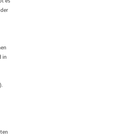
bt es
oder
hen
 in
).
mten