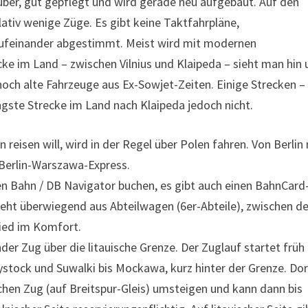
sauber, gut gepflegt und wird gerade neu aufgebaut. Auf den
lativ wenige Züge. Es gibt keine Taktfahrpläne,
aufeinander abgestimmt. Meist wird mit modernen
ke im Land – zwischen Vilnius und Klaipeda – sieht man hin
och alte Fahrzeuge aus Ex-Sowjet-Zeiten. Einige Strecken – 
längste Strecke im Land nach Klaipeda jedoch nicht.
reisen will, wird in der Regel über Polen fahren. Von Berlin
r Berlin-Warszawa-Express.
en Bahn / DB Navigator buchen, es gibt auch einen BahnCard
steht überwiegend aus Abteilwagen (6er-Abteile), zwischen de
hied im Komfort.
er Zug über die litauische Grenze. Der Zuglauf startet früh
ystock und Suwalki bis Mockawa, kurz hinter der Grenze. Dor
chen Zug (auf Breitspur-Gleis) umsteigen und kann dann bis