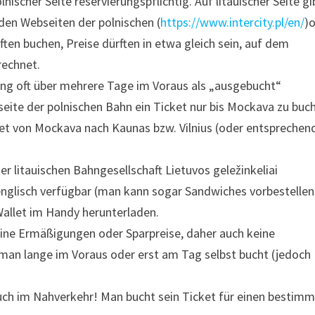
nischer Seite reservierungspflichtig. Auf litauischer Seite gi
 den Webseiten der polnischen (
https://www.intercity.pl/en/
)
ften buchen, Preise dürften in etwa gleich sein, auf dem
rechnet.
ng oft über mehrere Tage im Voraus als „ausgebucht“
eite der polnischen Bahn ein Ticket nur bis Mockava zu buc
ket von Mockava nach Kaunas bzw. Vilnius (oder entsprechend
er litauischen Bahngesellschaft Lietuvos geležinkeliai
f englisch verfügbar (man kann sogar Sandwiches vorbestellen
Wallet im Handy herunterladen.
 keine Ermäßigungen oder Sparpreise, daher auch keine
 man lange im Voraus oder erst am Tag selbst bucht (jedoch
auch im Nahverkehr! Man bucht sein Ticket für einen bestim