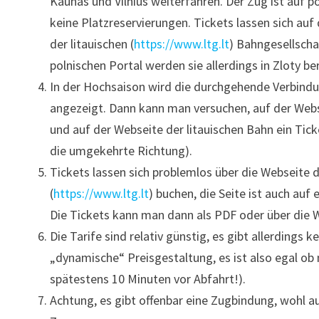
Kaunas und Vilnius weiterfahren. Der Zug ist auf pol
keine Platzreservierungen. Tickets lassen sich auf
der litauischen (
https://www.ltg.lt
) Bahngesellscha
polnischen Portal werden sie allerdings in Zloty be
In der Hochsaison wird die durchgehende Verbindu
angezeigt. Dann kann man versuchen, auf der Webs
und auf der Webseite der litauischen Bahn ein Tic
die umgekehrte Richtung).
Tickets lassen sich problemlos über die Webseite d
(
https://www.ltg.lt
) buchen, die Seite ist auch au
Die Tickets kann man dann als PDF oder über die 
Die Tarife sind relativ günstig, es gibt allerdings
„dynamische“ Preisgestaltung, es ist also egal ob
spätestens 10 Minuten vor Abfahrt!).
Achtung, es gibt offenbar eine Zugbindung, wohl 