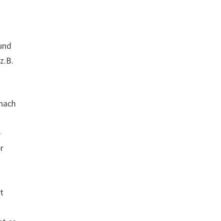
 und
z.B.
 nach
-
r
t