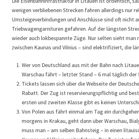
Die Eisenbahninfrastruktur in Litauen ist ordentlich, 
wenigen verbliebenen Strecken fahren allerdings nur re
Umsteigeverbindungen und Anschlüsse sind oft nicht 
Triebwagengarnituren gefahren. Auf der längsten Strec
wieder auch lokbespannte Züge. Nur selten sieht man n
zwischen Kaunas und Vilnius – sind elektrifiziert, die 
Wer von Deutschland aus mit der Bahn nach Litauen 
Warschau fährt – letzter Stand – 6 mal täglich de
Tickets lassen sich über die Webseite der Deutsch
Rabatt. Der Zug ist reservierungspflichtig und be
ersten und zweiten Klasse gibt es keinen Untersc
Von Polen aus fährt einmal am Tag ein durchgehend
morgens in Krakau, geht dann über Warschau, Bial
muss man – am selben Bahnsteig – in einen litauis