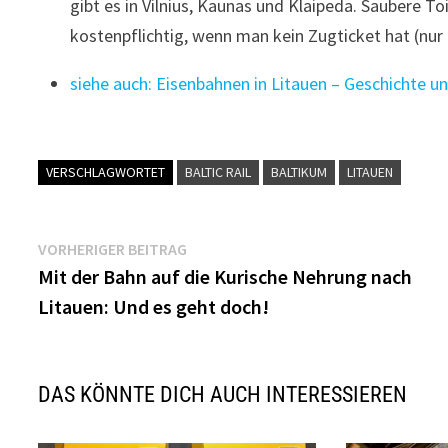
gibt es in Vilnius, Kaunas und Klaipeda. Saubere To
kostenpflichtig, wenn man kein Zugticket hat (nur
siehe auch: Eisenbahnen in Litauen – Geschichte 
VERSCHLAGWORTET
BALTIC RAIL
BALTIKUM
LITAUEN
Beitragsnavigation
Vorheriger
VORHERIGER BEITRAG
Beitrag:
Mit der Bahn auf die Kurische Nehrung nach
Litauen: Und es geht doch!
DAS KÖNNTE DICH AUCH INTERESSIEREN