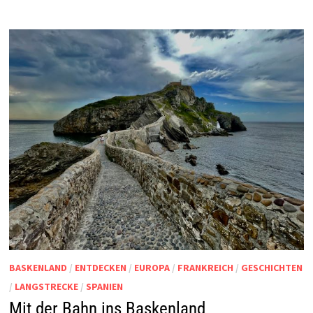
BASKENLAND
/
ENTDECKEN
/
EUROPA
/
FRANKREICH
/
GESCHICHTEN
/
LANGSTRECKE
/
SPANIEN
Mit der Bahn ins Baskenland