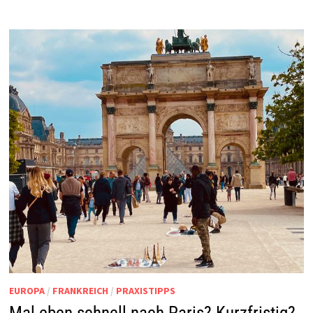
EUROPA
/
FRANKREICH
/
PRAXISTIPPS
Mal eben schnell nach Paris? Kurzfristig?