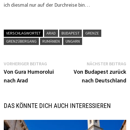
ich diesmal nur auf der Durchreise bin…
VERSCHLAGWORTET
ARAD
BUDAPEST
GRENZE
GRENZÜBERGANG
RUMÄNIEN
UNGARN
Beitragsnavigation
Vorheriger
N
VORHERIGER BEITRAG
NÄCHSTER BEITRAG
Beitrag:
B
Von Gura Humorolui
Von Budapest zurück
nach Arad
nach Deutschland
DAS KÖNNTE DICH AUCH INTERESSIEREN