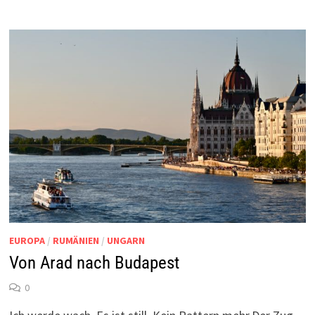
EUROPA
/
RUMÄNIEN
/
UNGARN
Von Arad nach Budapest
0