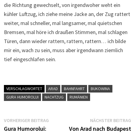
die Richtung gewechselt, von irgendwoher weht ein
kühler Luftzug, ich ziehe meine Jacke an, der Zug rattert
weiter, mal schneller, mal langsamer, mal quietschen
Bremsen, mal höre ich draußen Stimmen, mal schlagen
Türen, dann wieder rattern, rattern, rattern… ich bilde
mir ein, wach zu sein, muss aber irgendwann ziemlich
tief eingeschlafen sein.
VERSCHLAGWORTET
ARAD
BAHNFAHRT
BUKOWINA
GURA HUMOROLUI
NACHTZUG
RUMÄNIEN
Beitragsnavigation
Vorheriger
N
VORHERIGER BEITRAG
NÄCHSTER BEITRAG
Beitrag:
B
Gura Humorolui:
Von Arad nach Budapest