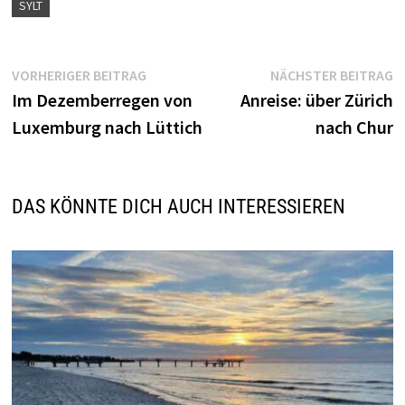
SYLT
Beitragsnavigation
Vorheriger
N
VORHERIGER BEITRAG
NÄCHSTER BEITRAG
Beitrag:
B
Im Dezemberregen von
Anreise: über Zürich
Luxemburg nach Lüttich
nach Chur
DAS KÖNNTE DICH AUCH INTERESSIEREN