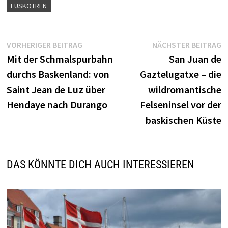
EUSKOTREN
Beitragsnavigation
Vorheriger
N
VORHERIGER BEITRAG
NÄCHSTER BEITRAG
Beitrag:
B
Mit der Schmalspurbahn
San Juan de
durchs Baskenland: von
Gaztelugatxe – die
Saint Jean de Luz über
wildromantische
Hendaye nach Durango
Felseninsel vor der
baskischen Küste
DAS KÖNNTE DICH AUCH INTERESSIEREN