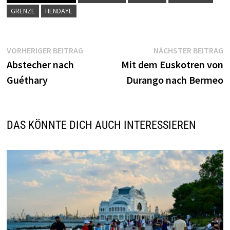
GRENZE
HENDAYE
Beitragsnavigation
Vorheriger
N
VORHERIGER BEITRAG
NÄCHSTER BEITRAG
Beitrag:
B
Abstecher nach
Mit dem Euskotren von
Guéthary
Durango nach Bermeo
DAS KÖNNTE DICH AUCH INTERESSIEREN