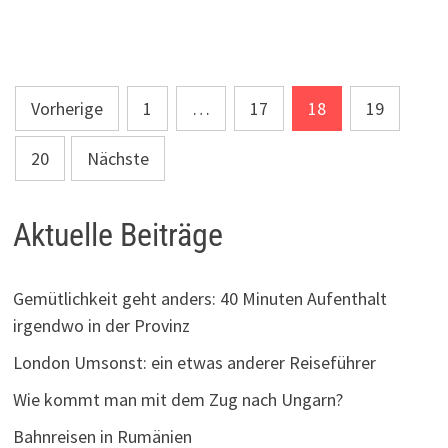
Seitennummerierung
Vorherige
1
…
17
18
19
der
20
Nächste
Beiträge
Aktuelle Beiträge
Gemütlichkeit geht anders: 40 Minuten Aufenthalt
irgendwo in der Provinz
London Umsonst: ein etwas anderer Reiseführer
Wie kommt man mit dem Zug nach Ungarn?
Bahnreisen in Rumänien