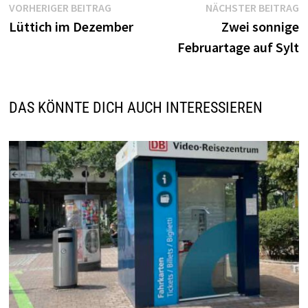
Beitragsnavigation
Vorheriger
N
VORHERIGER BEITRAG
NÄCHSTER BEITRAG
Beitrag:
B
Lüttich im Dezember
Zwei sonnige
Februartage auf Sylt
DAS KÖNNTE DICH AUCH INTERESSIEREN