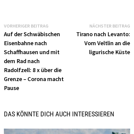
Beitragsnavigation
Vorheriger
N
VORHERIGER BEITRAG
NÄCHSTER BEITRAG
Beitrag:
B
Auf der Schwäbischen
Tirano nach Levanto:
Eisenbahne nach
Vom Veltlin an die
Schaffhausen und mit
ligurische Küste
dem Rad nach
Radolfzell: 8 x über die
Grenze – Corona macht
Pause
DAS KÖNNTE DICH AUCH INTERESSIEREN