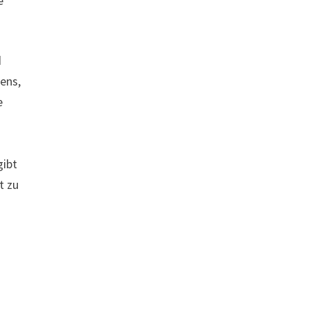
e
d
ens,
e
gibt
t zu