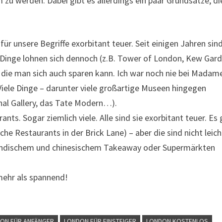
zu werden. Dabei gibt es allerdings ein paar Grundsätze, di
l für unsere Begriffe exorbitant teuer. Seit einigen Jahren sin
e Dinge lohnen sich dennoch (z.B. Tower of London, Kew Gard
 die man sich auch sparen kann. Ich war noch nie bei Madam
iele Dinge – darunter viele großartige Museen hingegen
onal Gallery, das Tate Modern…).
nts. Sogar ziemlich viele. Alle sind sie exorbitant teuer. Es 
che Restaurants in der Brick Lane) – aber die sind nicht leich
ps, indischem und chinesischem Takeaway oder Supermärkten
 mehr als spannend!
ON FÜR ANFÄNGER
LONDON FÜR EINSTEIGER
LONDON KOSTENLOS