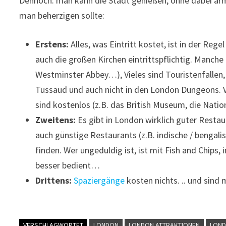
Dennoch: man kann die Stadt genießen, ohne dabei arm 
man beherzigen sollte:
Erstens:
Alles, was Eintritt kostet, ist in der Rege
auch die großen Kirchen eintrittspflichtig. Manch
Westminster Abbey…), Vieles sind Touristenfallen,
Tussaud und auch nicht in den London Dungeons. V
sind kostenlos (z.B. das British Museum, die Nati
Zweitens:
Es gibt in London wirklich guter Restaura
auch günstige Restaurants (z.B. indische / bengalis
finden. Wer ungeduldig ist, ist mit Fish and Chi
besser bedient…
Drittens:
Spaziergänge
kosten nichts. .. und sind
VERSCHLAGWORTET
LONDON
LONDON ATTRAKTIONEN
LOND