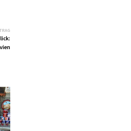
Nächster
ITRAG
Beitrag:
ick:
vien