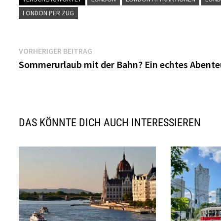
LONDON PER ZUG
Beitragsnavigation
Vorheriger
VORHERIGER BEITRAG
Beitrag:
Sommerurlaub mit der Bahn? Ein echtes Abente
DAS KÖNNTE DICH AUCH INTERESSIEREN