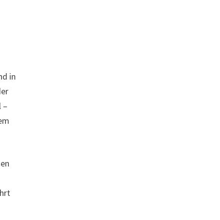
nd in
der
l –
nem
den
hrt