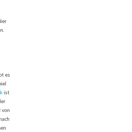
ier
n.
bt es
iel
ik
ist
der
d von
 nach
nen