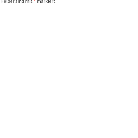
 Felder sind mit
*
markiert