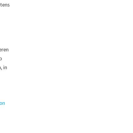
stens
eren
o
, in
von