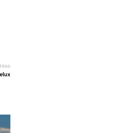
Nächster
ITRAG
Beitrag:
elux