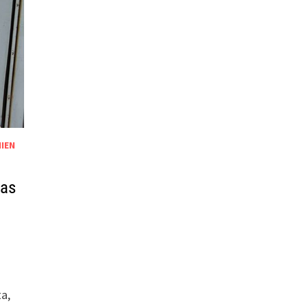
IEN
pas
a,