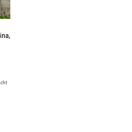
ina,
icht