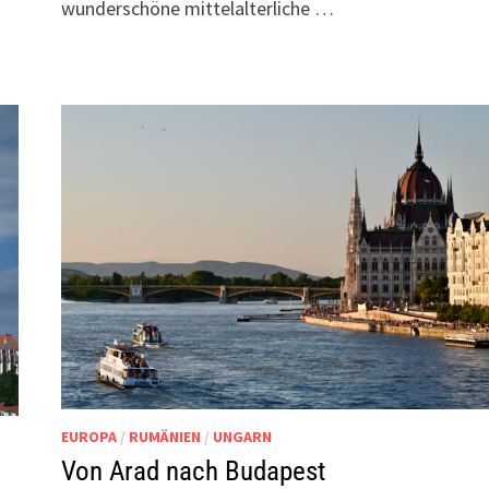
wunderschöne mittelalterliche …
EUROPA
/
RUMÄNIEN
/
UNGARN
Von Arad nach Budapest