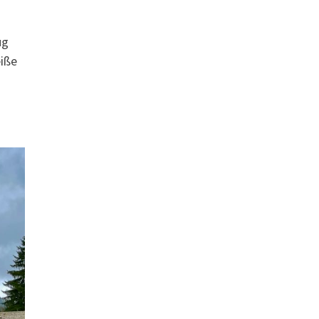
ug
eiße