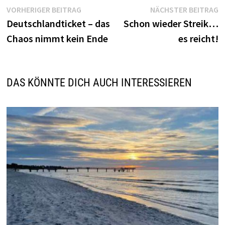
Beitragsnavigation
Vorheriger
N
VORHERIGER BEITRAG
NÄCHSTER BEITRAG
Beitrag:
B
Deutschlandticket – das
Schon wieder Streik…
Chaos nimmt kein Ende
es reicht!
DAS KÖNNTE DICH AUCH INTERESSIEREN